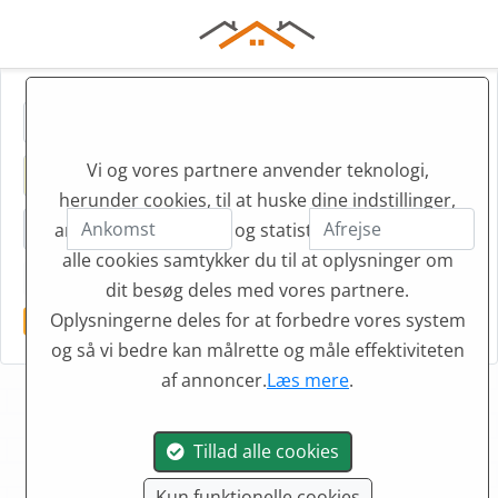
Vi og vores partnere anvender teknologi,
herunder cookies, til at huske dine indstillinger,
annoncer, marketing og statistik. Hvis du tillader
alle cookies samtykker du til at oplysninger om
6 Personer
Soverum
Filter
dit besøg deles med vores partnere.
Oplysningerne deles for at forbedre vores system
Oksbøl
6 personer
Nulstil
og så vi bedre kan målrette og måle effektiviteten
af annoncer.
Læs mere
.
Tillad alle cookies
Sommerhus i
Kun funktionelle cookies