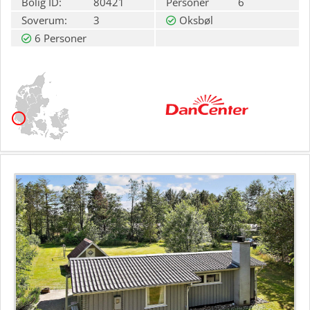
Bolig ID:
80421
Personer
6
Soverum:
3
Oksbøl
6 Personer