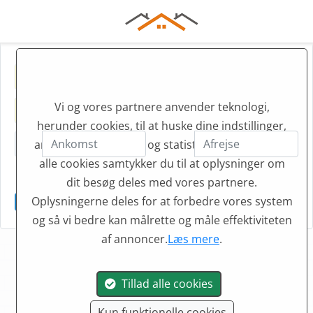
Vi og vores partnere anvender teknologi,
herunder cookies, til at huske dine indstillinger,
annoncer, marketing og statistik. Hvis du tillader
alle cookies samtykker du til at oplysninger om
Personer
Soverum
Filter
dit besøg deles med vores partnere.
Oplysningerne deles for at forbedre vores system
Nulstil filtre
og så vi bedre kan målrette og måle effektiviteten
af annoncer.
Læs mere
.
Tillad alle cookies
Sommerhuse ved
Kun funktionelle cookies