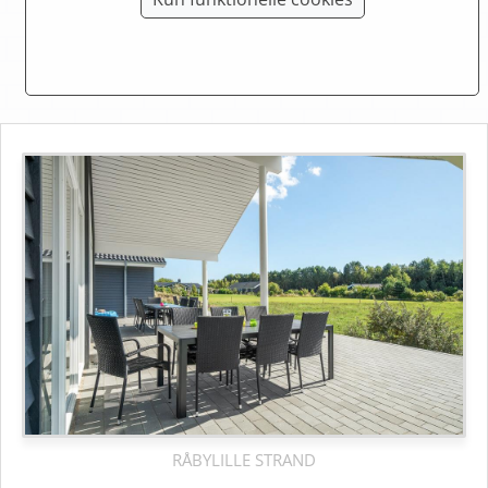
Råbylille strand
RÅBYLILLE STRAND